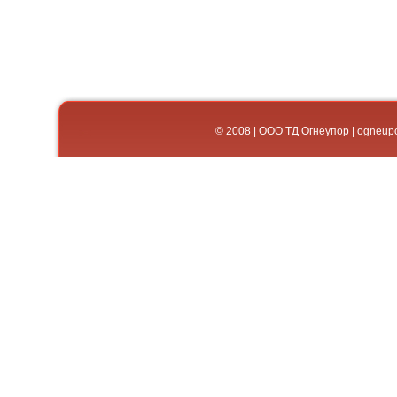
© 2008 | ООО ТД Огнеупор | og