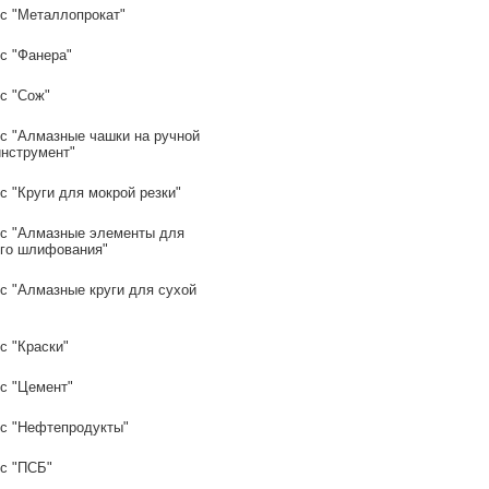
с "Металлопрокат"
с "Фанера"
с "Сож"
с "Алмазные чашки на ручной
инструмент"
 "Круги для мокрой резки"
с "Алмазные элементы для
го шлифования"
с "Алмазные круги для сухой
с "Краски"
с "Цемент"
с "Нефтепродукты"
с "ПСБ"