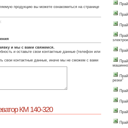
Прай
ляемую продукцию вы можете ознакомиться на странице
Прай
:
Прай
Прай
сения
электро
аявку и мы с вами свяжемся.
Прайс
бность и оставьте свои контактные данные (телефон или
ть свои контактные данные, иначе мы не сможем с вами
Прай
машинно
Прай
резки"
Прай
Прай
ватор КМ 140-320
Прай
Прай