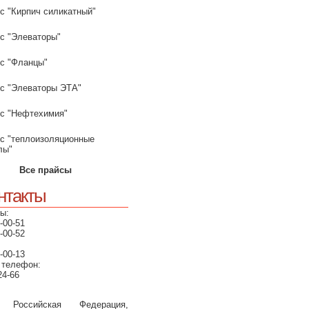
с "Кирпич силикатный"
с "Элеваторы"
с "Фланцы"
с "Элеваторы ЭТА"
с "Нефтехимия"
с "теплоизоляционные
лы"
Все прайсы
нтакты
ы:
-00-51
-00-52
-00-13
 телефон:
24-66
, Российская Федерация,