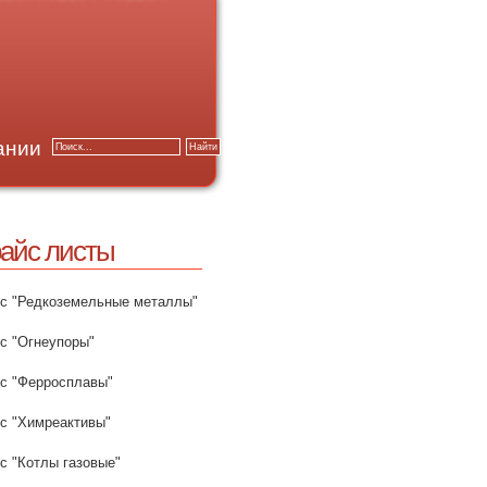
ании
айс листы
с "Редкоземельные металлы"
с "Огнеупоры"
с "Ферросплавы"
с "Химреактивы"
с "Котлы газовые"