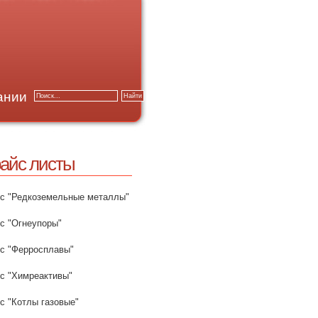
ании
айс листы
с "Редкоземельные металлы"
с "Огнеупоры"
с "Ферросплавы"
с "Химреактивы"
с "Котлы газовые"