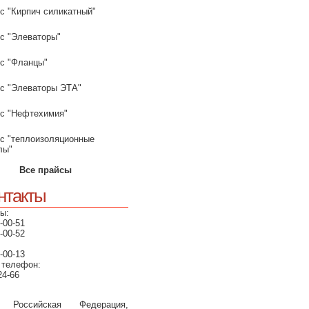
с "Кирпич силикатный"
с "Элеваторы"
с "Фланцы"
с "Элеваторы ЭТА"
с "Нефтехимия"
с "теплоизоляционные
лы"
Все прайсы
нтакты
ы:
-00-51
-00-52
-00-13
 телефон:
24-66
, Российская Федерация,