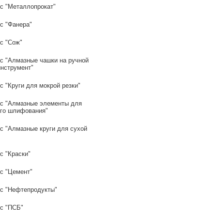
с "Металлопрокат"
с "Фанера"
с "Сож"
с "Алмазные чашки на ручной
инструмент"
 "Круги для мокрой резки"
с "Алмазные элементы для
го шлифования"
с "Алмазные круги для сухой
с "Краски"
с "Цемент"
с "Нефтепродукты"
с "ПСБ"