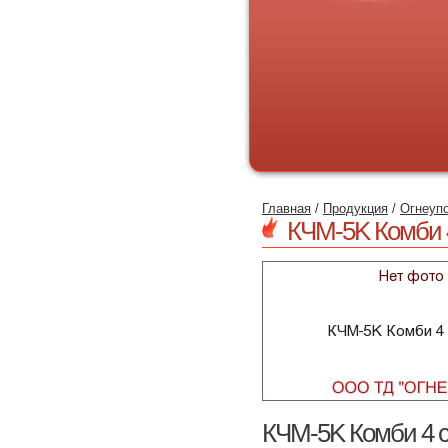
Главная
/
Продукция
/
Огнеуп
КЧМ-5K Комби 
КЧМ-5K Комби 4 с