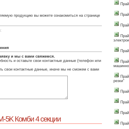
Прай
Прай
ляемую продукцию вы можете ознакомиться на странице
Прай
:
Прай
электро
сения
Прайс
аявку и мы с вами свяжемся.
бность и оставьте свои контактные данные (телефон или
Прай
машинно
ть свои контактные данные, иначе мы не сможем с вами
Прай
резки"
Прай
Прай
Прай
М-5K Комби 4 секции
Прай