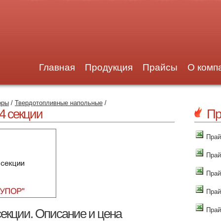
Главная
Продукция
Прайсы
О комп
оры
/
Твердотопливные напольные
/
4 секции
Пр
Прай
Прай
Прай
Прай
Прай
екции. Описание и цена