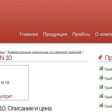
Главная
Продукция
Прайсы
О комп
оры
/
Универсальные напольные со сменной горелкой
/
N 10
Пр
Прай
Прай
Прай
Прай
Прай
0. Описание и цена