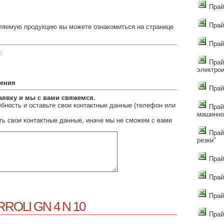
Прай
Прай
ляемую продукцию вы можете ознакомиться на странице
Прай
:
Прай
электро
сения
Прайс
аявку и мы с вами свяжемся.
бность и оставьте свои контактные данные (телефон или
Прай
машинно
ть свои контактные данные, иначе мы не сможем с вами
Прай
резки"
Прай
Прай
Прай
RROLI GN 4 N 10
Прай