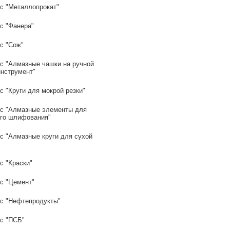
с "Металлопрокат"
с "Фанера"
с "Сож"
с "Алмазные чашки на ручной
инструмент"
 "Круги для мокрой резки"
с "Алмазные элементы для
го шлифования"
с "Алмазные круги для сухой
с "Краски"
с "Цемент"
с "Нефтепродукты"
с "ПСБ"