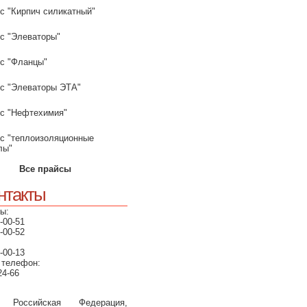
с "Кирпич силикатный"
с "Элеваторы"
с "Фланцы"
с "Элеваторы ЭТА"
с "Нефтехимия"
с "теплоизоляционные
лы"
Все прайсы
нтакты
ы:
-00-51
-00-52
-00-13
 телефон:
24-66
, Российская Федерация,