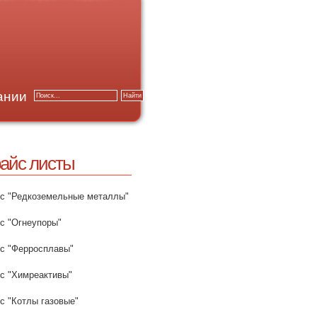
ании
айс листы
с "Редкоземельные металлы"
с "Огнеупоры"
с "Ферросплавы"
с "Химреактивы"
с "Котлы газовые"