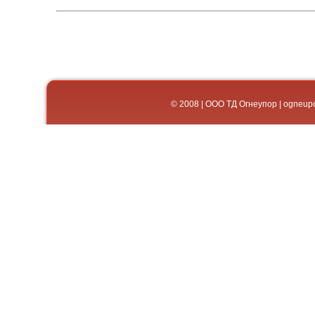
© 2008 | ООО ТД Огнеупор | og