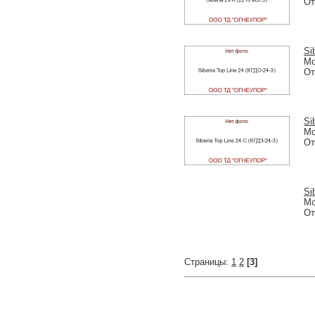
От
Si
Мо
От
Si
Мо
От
Si
Мо
От
Cтраницы:
1
2
[3]