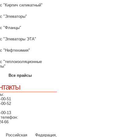
с "Кирпич силикатный"
с "Элеваторы"
с "Фланцы"
с "Элеваторы ЭТА"
с "Нефтехимия"
с "теплоизоляционные
лы"
Все прайсы
нтакты
ы:
-00-51
-00-52
-00-13
 телефон:
24-66
, Российская Федерация,