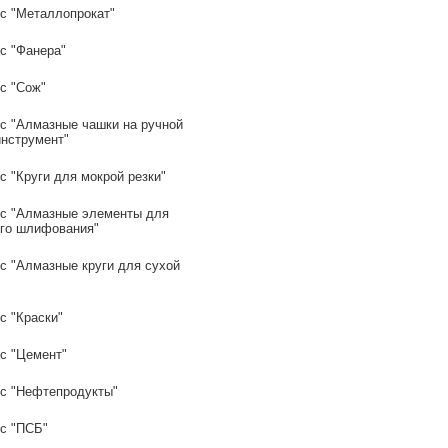
с "Металлопрокат"
с "Фанера"
с "Сож"
с "Алмазные чашки на ручной
инструмент"
 "Круги для мокрой резки"
с "Алмазные элементы для
го шлифования"
с "Алмазные круги для сухой
с "Краски"
с "Цемент"
с "Нефтепродукты"
с "ПСБ"