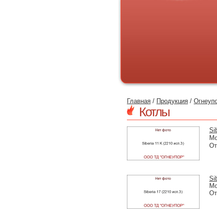
Главная
/
Продукция
/
Огнеуп
Котлы
Si
Мо
От
Si
Мо
От