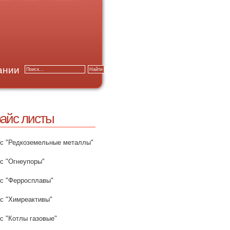
ании
айс листы
с "Редкоземельные металлы"
с "Огнеупоры"
с "Ферросплавы"
с "Химреактивы"
с "Котлы газовые"