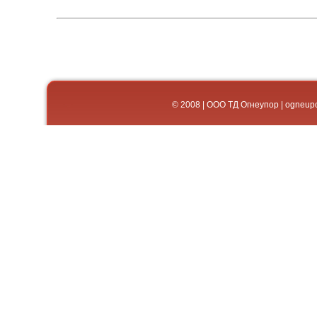
© 2008 | ООО ТД Огнеупор | og