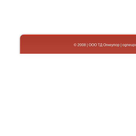
© 2008 | ООО ТД Огнеупор | og