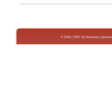
© 2008 | ООО ТД Огнеупор | og